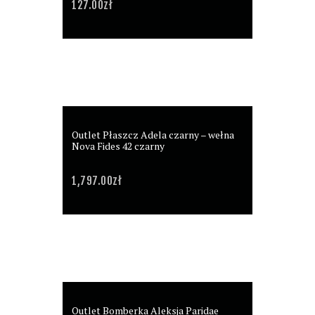
127.00
zł
Outlet Płaszcz Adela czarny – wełna
Nova Fides 42 czarny
1,797.00
zł
Outlet Bomberka Aleksja Paridae