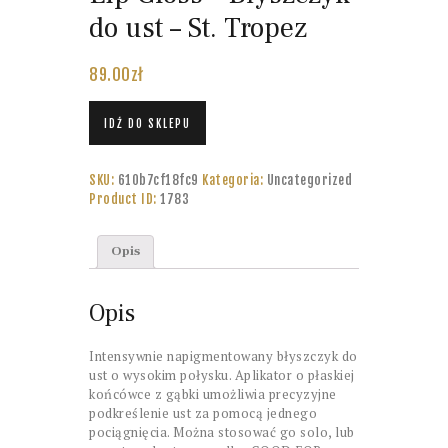
do ust – St. Tropez
89.00
zł
IDŹ DO SKLEPU
SKU:
610b7cf18fc9
Kategoria:
Uncategorized
Product ID:
1783
Opis
Opis
Intensywnie napigmentowany błyszczyk do
ust o wysokim połysku. Aplikator o płaskiej
końcówce z gąbki umożliwia precyzyjne
podkreślenie ust za pomocą jednego
pociągnięcia. Można stosować go solo, lub