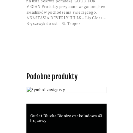
na usta pokryte pomadką. GOOD FOR
VEGAN Produkty przyjazne weganom, bez
składników pochodzenia zwierzęcego.
ANASTASIA BEVERLY HILLS – Lip Gloss –
Błyszczyk do ust – St. Tropez
Podobne produkty
Outlet Bluzka Dioniza czekoladowa 40
brązowy