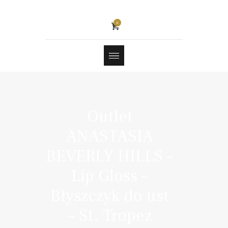
0
Outlet
ANASTASIA
BEVERLY HILLS –
Lip Gloss –
Błyszczyk do ust
– St. Tropez