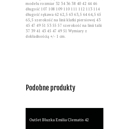
modelu rozmiar 32 34 36 38 40 42 44 46
długość 107 108 109 110 111 112 113 114
długość rękawa 62 62,5 63 63,5 64 64,5 65
65,5 szerokość na linii klatki piersiowej 43
45 47 49 51 53 55 57 szerokość na linii talii
37 39 41 43 45 47 49 51 Wymiary z
dokładnością +/- 1 cm.
Podobne produkty
Outlet Bluzka Emilia Clematis 42