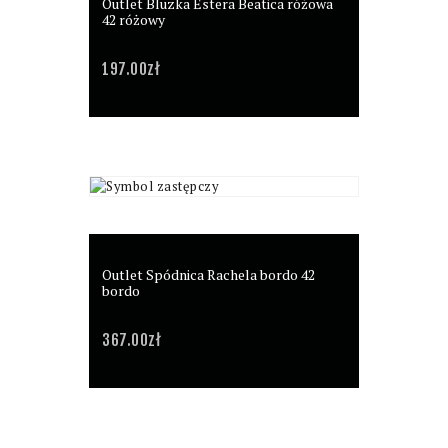
Outlet Bluzka Estera Beatica różowa
42 różowy
197.00
zł
Outlet Spódnica Rachela bordo 42
bordo
367.00
zł