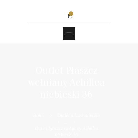
0
Outlet Płaszcz
wełniany Achillea
niebieski 36
Home
Outlet odzież damska
...
Outlet Płaszcz wełniany Achillea
niebieski 36