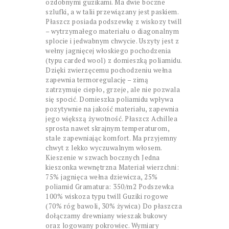
ozdobnymi guzikami. Ma dwie boczne
szlufki, a w talii przewiązany jest paskiem.
Płaszcz posiada podszewkę z wiskozy twill
– wytrzymałego materiału o diagonalnym
splocie i jedwabnym chwycie. Uszyty jest z
wełny jagnięcej włoskiego pochodzenia
(typu carded wool) z domieszką poliamidu.
Dzięki zwierzęcemu pochodzeniu wełna
zapewnia termoregulację – zimą
zatrzymuje ciepło, grzeje, ale nie pozwala
się spocić. Domieszka poliamidu wpływa
pozytywnie na jakość materiału, zapewnia
jego większą żywotność. Płaszcz Achillea
sprosta nawet skrajnym temperaturom,
stale zapewniając komfort. Ma przyjemny
chwyt z lekko wyczuwalnym włosem.
Kieszenie w szwach bocznych Jedna
kieszonka wewnętrzna Materiał wierzchni:
75% jagnięca wełna dziewicza, 25%
poliamid Gramatura: 350/m2 Podszewka
100% wiskoza typu twill Guziki rogowe
(70% róg bawoli, 30% żywica) Do płaszcza
dołączamy drewniany wieszak bukowy
oraz logowany pokrowiec. Wymiary