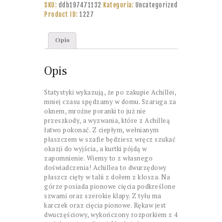
SKU:
ddb197471132
Kategoria:
Uncategorized
Product ID:
1227
Opis
Opis
Statystyki wykazują, że po zakupie Achillei,
mniej czasu spędzamy w domu. Szaruga za
oknem, mroźne poranki to już nie
przeszkody, a wyzwania, które z Achilleą
łatwo pokonać. Z ciepłym, wełnianym
płaszczem w szafie będziesz wręcz szukać
okazji do wyjścia, a kurtki pójdą w
zapomnienie. Wiemy to z własnego
doświadczenia! Achillea to dwurzędowy
płaszcz cięty w talii z dołem z klosza. Na
górze posiada pionowe cięcia podkreślone
szwami oraz szerokie klapy. Z tyłu ma
karczek oraz cięcia pionowe. Rękaw jest
dwuczęściowy, wykończony rozporkiem z 4