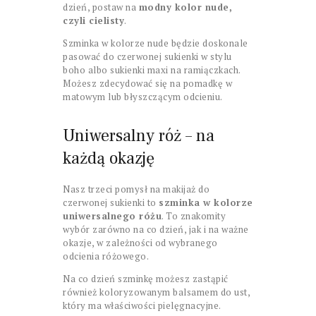
dzień, postaw na
modny kolor nude,
czyli cielisty
.
Szminka w kolorze nude będzie doskonale
pasować do czerwonej sukienki w stylu
boho albo sukienki maxi na ramiączkach.
Możesz zdecydować się na pomadkę w
matowym lub błyszczącym odcieniu.
Uniwersalny róż – na
każdą okazję
Nasz trzeci pomysł na makijaż do
czerwonej sukienki to
szminka w kolorze
uniwersalnego różu
. To znakomity
wybór zarówno na co dzień, jak i na ważne
okazje, w zależności od wybranego
odcienia różowego.
Na co dzień szminkę możesz zastąpić
również koloryzowanym balsamem do ust,
który ma właściwości pielęgnacyjne.