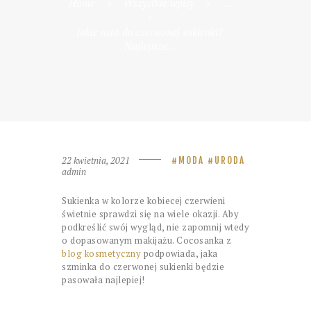
Home
Wszystkie wpisy
...
Jakie usta do czerwonej sukienki?
Najlepsze...
22 kwietnia, 2021
MODA
URODA
admin
Sukienka w kolorze kobiecej czerwieni
świetnie sprawdzi się na wiele okazji. Aby
podkreślić swój wygląd, nie zapomnij wtedy
o dopasowanym makijażu. Cocosanka z
blog kosmetyczny
podpowiada, jaka
szminka do czerwonej sukienki będzie
pasowała najlepiej!