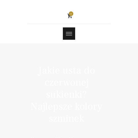
0
Jakie usta do
czerwonej
sukienki?
Najlepsze kolory
szminek