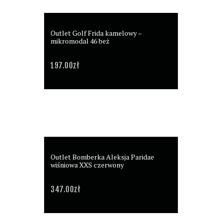
Outlet Golf Frida kamelowy –
mikromodal 46 beż
197.00
zł
Outlet Bomberka Aleksja Paridae
wiśniowa XXS czerwony
347.00
zł