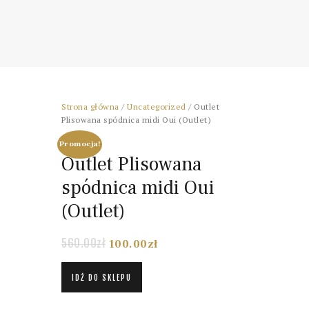
Strona główna
/
Uncategorized
/ Outlet
Plisowana spódnica midi Oui (Outlet)
Promocja!
Outlet Plisowana
spódnica midi Oui
(Outlet)
560.00
zł
100.00
zł
IDŹ DO SKLEPU