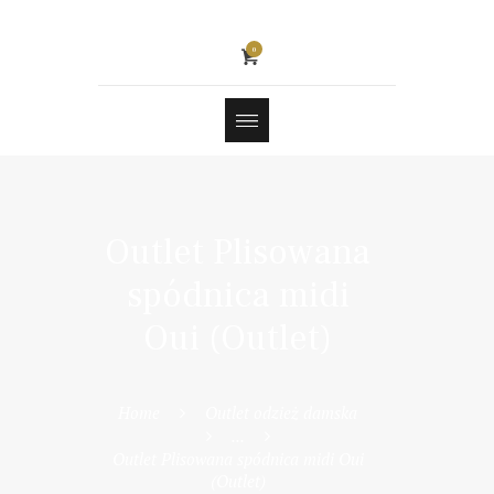
0
Outlet Plisowana
spódnica midi
Oui (Outlet)
Home
Outlet odzież damska
...
Outlet Plisowana spódnica midi Oui
(Outlet)