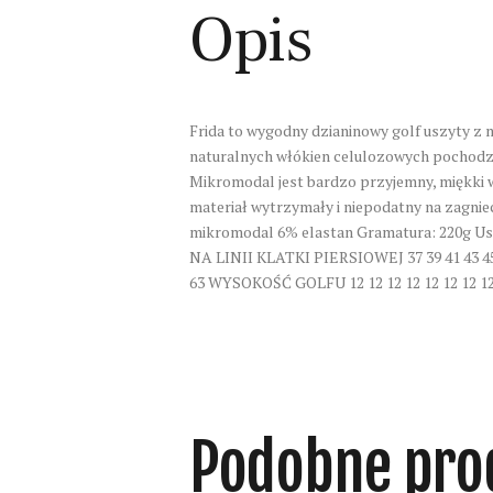
Opis
Frida to wygodny dzianinowy golf uszyty z 
naturalnych włókien celulozowych pochodząc
Mikromodal jest bardzo przyjemny, miękki w 
materiał wytrzymały i niepodatny na zagnie
mikromodal 6% elastan Gramatura: 220g Usz
NA LINII KLATKI PIERSIOWEJ 37 39 41 43 45 
63 WYSOKOŚĆ GOLFU 12 12 12 12 12 12 12 12
Podobne pro