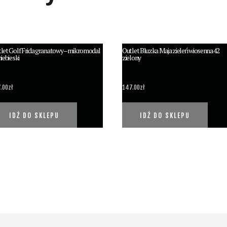
let Golf Frida granatowy – mikromodal
Outlet Bluzka Maja zieleń wiosenna 42
niebieski
zielony
.00
zł
147.00
zł
IDŹ DO SKLEPU
IDŹ DO SKLEPU