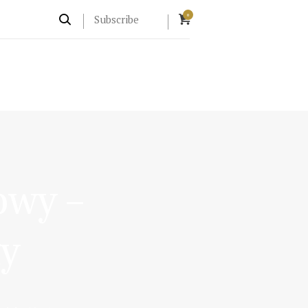
0
Subscribe
owy –
ły