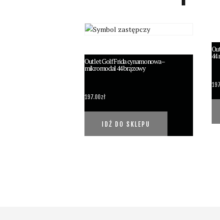
Out
44 
Outlet Golf Frida cynamonowa –
mikromodal 44 brązowy
197
197.00
zł
IDŹ DO SKLEPU