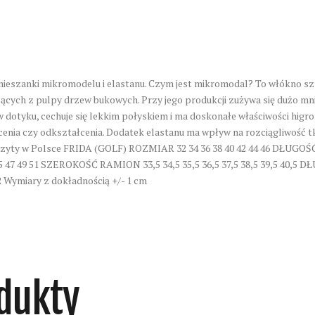
mieszanki mikromodelu i elastanu. Czym jest mikromodal? To włókno sz
ych z pulpy drzew bukowych. Przy jego produkcji zużywa się dużo mnie
dotyku, cechuje się lekkim połyskiem i ma doskonałe właściwości higros
cenia czy odkształcenia. Dodatek elastanu ma wpływ na rozciągliwość t
yty w Polsce FRIDA (GOLF) ROZMIAR 32 34 36 38 40 42 44 46 DŁUGOŚĆ 5
47 49 51 SZEROKOŚĆ RAMION 33,5 34,5 35,5 36,5 37,5 38,5 39,5 40,5 DŁ
 Wymiary z dokładnością +/- 1 cm
dukty