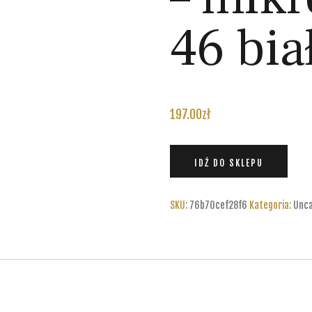
46 bia
197.00
zł
IDŹ DO SKLEPU
SKU:
76b70cef28f6
Kategoria:
Unca