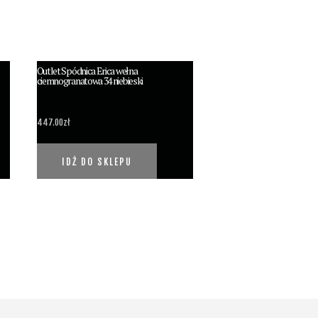
Outlet Spódnica Erica wełna
ciemnogranatowa 34 niebieski
447.00
zł
IDŹ DO SKLEPU