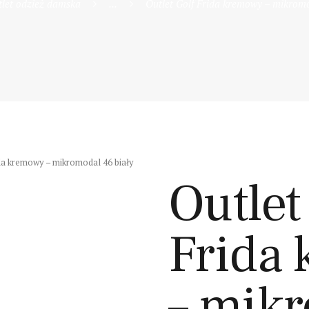
let odzież damska
...
Outlet Golf Frida kremowy – mikromo
ida kremowy – mikromodal 46 biały
Outlet
Frida
– mik