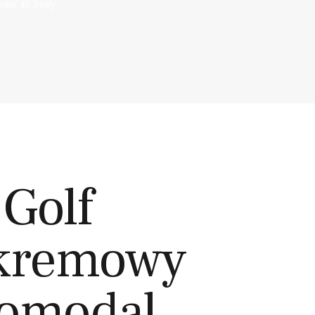
dal 46 biały
 Golf
 kremowy
romodal