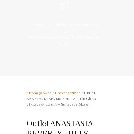
g)
Home
Outlet odzież damska
...
Outlet ANASTASIA BEVERLY HILLS –
Lip...
Strona główna
/
Uncategorized
/ Outlet
ANASTASIA BEVERLY HILLS – Lip Gloss –
Błyszczyk do ust – Sunscape (4,5 g)
Outlet ANASTASIA
BEVERLY HILLS –