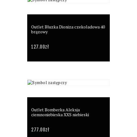
Outlet Bluzka Dioniza czekoladowa 40
brązowy
127.00
zł
Outlet Bomberka Aleksja
ciemnoniebieska XXS niebieski
277.00
zł