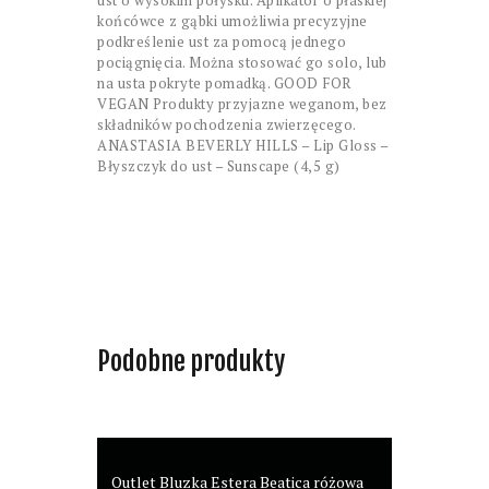
końcówce z gąbki umożliwia precyzyjne
podkreślenie ust za pomocą jednego
pociągnięcia. Można stosować go solo, lub
na usta pokryte pomadką. GOOD FOR
VEGAN Produkty przyjazne weganom, bez
składników pochodzenia zwierzęcego.
ANASTASIA BEVERLY HILLS – Lip Gloss –
Błyszczyk do ust – Sunscape (4,5 g)
Podobne produkty
Outlet Bluzka Estera Beatica różowa