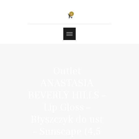
0
Outlet
ANASTASIA
BEVERLY HILLS –
Lip Gloss –
Błyszczyk do ust
– Sunscape (4,5