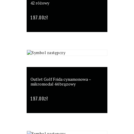
42 różowy
197.00
zł
Outlet Golf Frida cynamonowa –
mikromodal 44 brązowy
197.00
zł