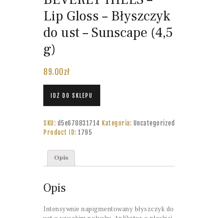
Lip Gloss – Błyszczyk
do ust – Sunscape (4,5
g)
89.00
zł
IDŹ DO SKLEPU
SKU:
d5e678831714
Kategoria:
Uncategorized
Product ID:
1795
Opis
Opis
Intensywnie napigmentowany błyszczyk do
ust o wysokim połysku. Aplikator o płaskiej