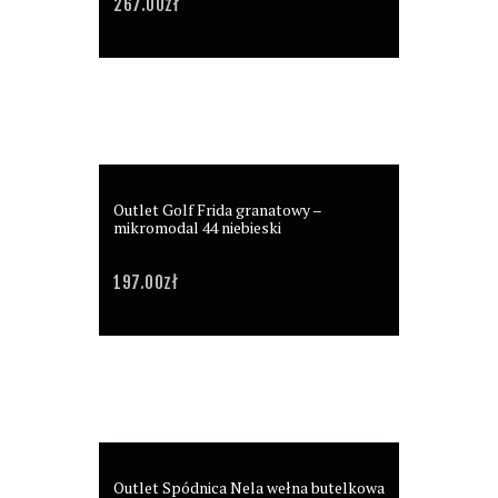
267.00
zł
Outlet Golf Frida granatowy –
mikromodal 44 niebieski
197.00
zł
Outlet Spódnica Nela wełna butelkowa