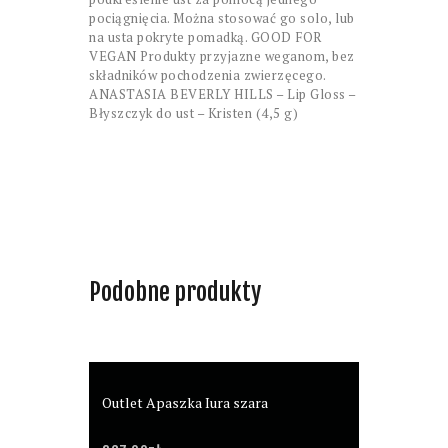
pociągnięcia. Można stosować go solo, lub
na usta pokryte pomadką. GOOD FOR
VEGAN Produkty przyjazne weganom, bez
składników pochodzenia zwierzęcego.
ANASTASIA BEVERLY HILLS – Lip Gloss –
Błyszczyk do ust – Kristen (4,5 g)
Podobne produkty
Outlet Apaszka Iura szara