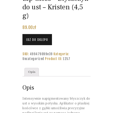
do ust – Kristen (4,5
g)
89.00
zł
IDŹ DO SKLEPU
SKU:
499479899e39
Kategoria:
Uncategorized
Product ID:
1257
Opis
Opis
Intensywnie napigmentowany błyszczyk do
ust o wysokim połysku. Aplikator o płaskiej
końcówce z gąbki umożliwia precyzyjne
podkreślenie ust za pomocą jednego