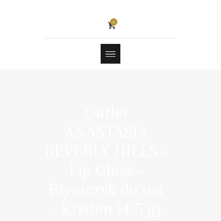
0
Outlet
ANASTASIA
BEVERLY HILLS –
Lip Gloss –
Błyszczyk do ust
– Kristen (4,5 g)